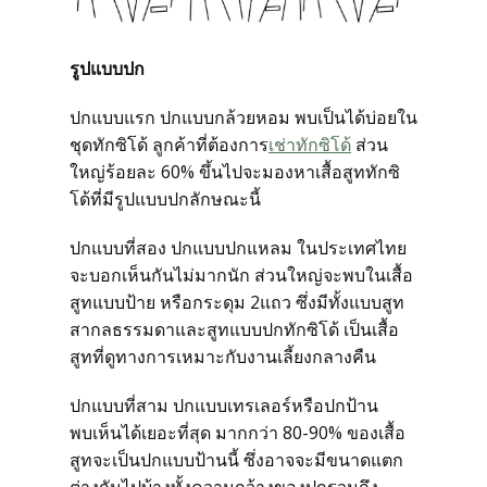
สั่งซื้อชุดสูทสำเร็จรูป
รูปแบบปก
สั่งตัดชุดสูทออนไลน์
ปกแบบแรก ปกแบบกล้วยหอม พบเป็นได้บ่อยใน
ชุดทักซิโด้ ลูกค้าที่ต้องการ
เช่าทักซิโด้
ส่วน
บริการให้เช่าชุดสูท
ใหญ่ร้อยละ 60% ขึ้นไปจะมองหาเสื้อสูททักซิ
โด้ที่มีรูปแบบปกลักษณะนี้
บริการแก้ไขชุดสูท
ปกแบบที่สอง ปกแบบปกแหลม ในประเทศไทย
จะบอกเห็นกันไม่มากนัก ส่วนใหญ่จะพบในเสื้อ
บริการซักแห้งและดูแลชุดสูท
สูทแบบป้าย หรือกระดุม 2แถว ซึ่งมีทั้งแบบสูท
สากลธรรมดาและสูทแบบปกทักซิโด้ เป็นเสื้อ
ลูกค้าที่ใช้บริการกับเรา
สูทที่ดูทางการเหมาะกับงานเลี้ยงกลางคืน
ปกแบบที่สาม ปกแบบเทรเลอร์หรือปกป้าน
รีวิวจากลูกค้า
พบเห็นได้เยอะที่สุด มากกว่า 80-90% ของเสื้อ
สูทจะเป็นปกแบบป้านนี้ ซึ่งอาจจะมีขนาดแตก
บทความแนะนำ