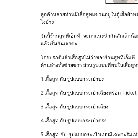
สั่งซื้อชุดสูทสำเร็จรูป
ลูกค้าหลายท่านมีเสื้อสูทแขวนอยู่ในตู้เสื้อผ้า
ไงบ้าง
สั่งตัดชุดสูทออนไลน์
วันนี้ร้านสูททีเอ็มที จะมาแนะนำกันสักเล็กน้อย
บริการให้เช่าชุดสูท
แล้วเริ่มกันเลยค่ะ
โดยปรกติแล้วเสื้อสูทไม่ว่าของร้านสูททีเอ็ม
บริการแก้ไขชุดสูท
ด้านล่างทั้งซ้ายขวา ส่วนรูปแบบที่พบในเสื้อสูทท
1.เสื้อสูท กับ รูปแบบกระเป๋าปะ
บริการซักแห้งและดูแลชุดสูท
2.เสื้อสูท กับ รูปแบบกระเป๋าเฉียงพร้อม Ticket
ลูกค้าที่ใช้บริการกับเรา
3.เสื้อสูท กับ รูปแบบกระเป๋าเฉียง
รีวิวจากลูกค้า
4.เสื้อสูท กับ รูปแบบกระเป๋าตรง
5.เสื้อสูท กับ รูปแบบกระเป๋าแบบมีเฉพาะริมเท่า
บทความแนะนำ