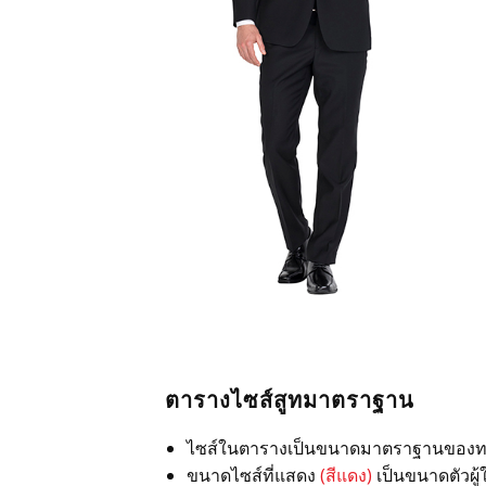
SITEMAP
ระบบพนักงาน
โทร 08 13 99 88 44
แอดไลน์ @tmtgarment
ตารางไซส์สูทมาตราฐาน
ไซส์ในตารางเป็นขนาดมาตราฐานของทาง ซึ
ขนาดไซส์ที่แสดง
(สีแดง)
เป็นขนาดตัวผู้