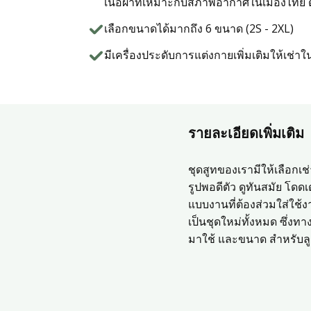
เนื้อผ้าที่เหมาะกับสภาพอากาศในเมืองไทย
สั่งซื้อชุดสูทสำเร็จรูป
เลือกขนาดได้มากถึง 6 ขนาด (2S - 2XL)
สั่งตัดชุดสูทออนไลน์
มีเครื่องประดับการแต่งกายเพิ่มเติมให้เช่า
บริการให้เช่าชุดสูท
รายละเอียดเพิ่มเติม
บริการแก้ไขชุดสูท
ชุดสูทของเรามีให้เลือกเ
บริการซักแห้งและดูแลชุดสูท
รูปพอดีตัว ดูทันสมัย โด
แบบงานที่ต้องส่วมใส่ใช้ง
เป็นชุดใหม่ทั้งหมด ซึ่งทา
ลูกค้าที่ใช้บริการกับเรา
มาใช้ และขนาด สำหรับลูก
รีวิวจากลูกค้า
บทความแนะนำ