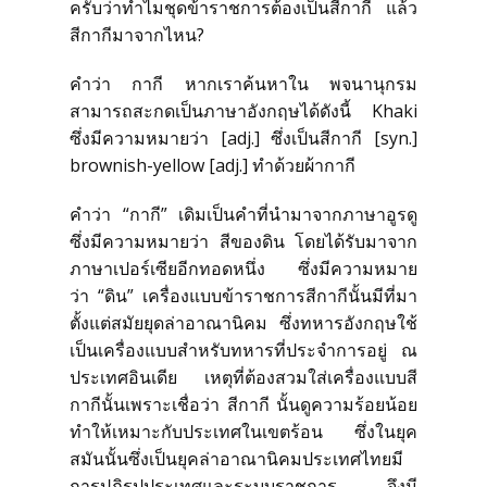
ครับว่าทำไมชุดข้าราชการต้องเป็นสีกากี แล้ว
สั่งซื้อชุดสูทสำเร็จรูป
สีกากีมาจากไหน?
สั่งตัดชุดสูทออนไลน์
คำว่า กากี หากเราค้นหาใน พจนานุกรม
สามารถสะกดเป็นภาษาอังกฤษได้ดังนี้ Khaki
ซึ่งมีความหมายว่า [adj.] ซึ่งเป็นสีกากี [syn.]
บริการให้เช่าชุดสูท
brownish-yellow [adj.] ทำด้วยผ้ากากี
บริการแก้ไขชุดสูท
คำว่า “กากี” เดิมเป็นคำที่นำมาจากภาษาอูรดู
ซึ่งมีความหมายว่า สีของดิน โดยได้รับมาจาก
ภาษาเปอร์เซียอีกทอดหนึ่ง ซึ่งมีความหมาย
บริการซักแห้งและดูแลชุดสูท
ว่า “ดิน” เครื่องแบบข้าราชการสีกากีนั้นมีที่มา
ตั้งแต่สมัยยุดล่าอาณานิคม ซึ่งทหารอังกฤษใช้
ลูกค้าที่ใช้บริการกับเรา
เป็นเครื่องแบบสำหรับทหารที่ประจำการอยู่ ณ
ประเทศอินเดีย เหตุที่ต้องสวมใส่เครื่องแบบสี
กากีนั้นเพราะเชื่อว่า สีกากี นั้นดูความร้อยน้อย
รีวิวจากลูกค้า
ทำให้เหมาะกับประเทศในเขตร้อน ซึ่งในยุค
สมันนั้นซึ่งเป็นยุคล่าอาณานิคมประเทศไทยมี
บทความแนะนำ
การปฎิรูปประเทศและระบบราชการ จึงมี