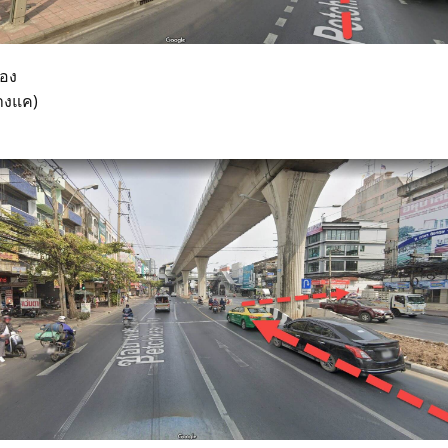
สอง
บางแค)