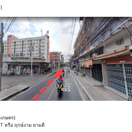
)
าเกษตร)
MT หรือ ฤกษ์งาม ยามดี