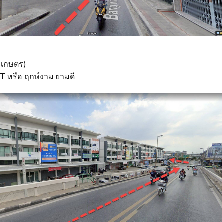
าเกษตร)
MT หรือ ฤกษ์งาม ยามดี