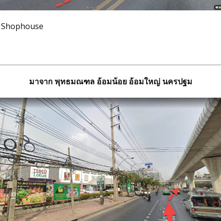
a Shophouse
มาจาก พุทธมณฑล อ้อมน้อย อ้อมใหญ่ นครปฐม