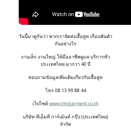
สั่งซื้อชุดสูทสำเร็จรูป
สั่งตัดชุดสูทออนไลน์
วันนี้มาดูกันว่า พวกเราจัดส่งเสื้อสูท เกือบพันตัว
บริการให้เช่าชุดสูท
กันอย่างไร
งานเล็ก งานใหญ่ ให้มืออาชีพดูแล บริการทั่ว
บริการแก้ไขชุดสูท
ประเทศไทย มากว่า 40 ปี
บริการซักแห้งและดูแลชุดสูท
สอบถามข้อมูลเพิ่มเติมเกี่ยวกับเสื้อสูท
โทร 08 13 99 88 44
ลูกค้าที่ใช้บริการกับเรา
เว็ปไซต์
www.tmtgarment.co.th
รีวิวจากลูกค้า
บริษัท ทีเอ็มที การ์เม้นท์ กรุ๊ป (ประเทศไทย)
จำกัด
บทความแนะนำ